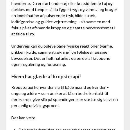
hænderne. Du er iført undertøj eller løstsiddende tøj og
dækkes med tæppe, så du ligger trygt og varmt. Jeg bruger
en kombination af pulserende tryk, blide stræk,
ledfrigørelse og guidet vejrtrækning – alt sammen med
fokus på at afspænde kroppen og støtte nervesystemet i
at falde til ro.
Undervejs kan du opleve både fysiske reaktioner (varme,
prikken, kulde, sammentrækning) og følelsesmæssige
bevægelser. Det er helt naturligt og en del af kroppens
egen regulering og forløsning.
Hvem har glæde af kropsterapi?
Kropsterapi henvender sig til både mænd og kvinder –
unge og ældre – som ønsker at få en bedre kontakt til
deres krop, give slip på spændinger eller støtte sig selv i en
personlig udviklingsproces.
Det kan være:
Den travle forælder, der er overbelastet og har mistet