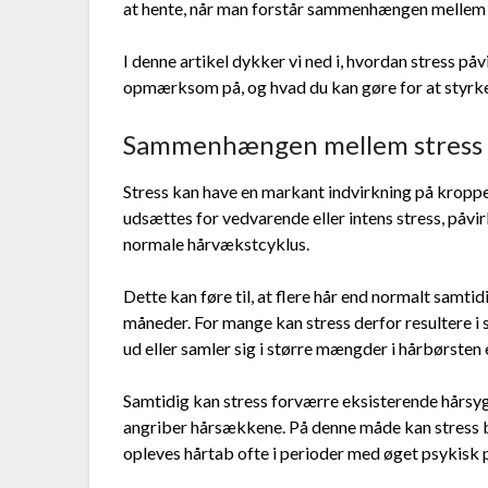
at hente, når man forstår sammenhængen mellem str
I denne artikel dykker vi ned i, hvordan stress på
opmærksom på, og hvad du kan gøre for at styrke
Sammenhængen mellem stress 
Stress kan have en markant indvirkning på kroppe
udsættes for vedvarende eller intens stress, påv
normale hårvækstcyklus.
Dette kan føre til, at flere hår end normalt samtid
måneder. For mange kan stress derfor resultere i 
ud eller samler sig i større mængder i hårbørsten e
Samtidig kan stress forværre eksisterende hårs
angriber hårsækkene. På denne måde kan stress 
opleves hårtab ofte i perioder med øget psykisk 