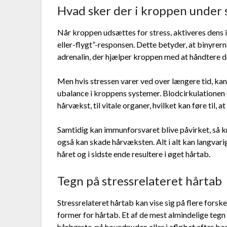
Hvad sker der i kroppen under 
Når kroppen udsættes for stress, aktiveres de
eller-flygt”-responsen. Dette betyder, at binyre
adrenalin, der hjælper kroppen med at håndtere d
Men hvis stressen varer ved over længere tid, ka
ubalance i kroppens systemer. Blodcirkulationen 
hårvækst, til vitale organer, hvilket kan føre til, 
Samtidig kan immunforsvaret blive påvirket, så 
også kan skade hårvæksten. Alt i alt kan langvar
håret og i sidste ende resultere i øget hårtab.
Tegn på stressrelateret hårtab
Stressrelateret hårtab kan vise sig på flere forsk
former for hårtab. Et af de mest almindelige tegn
hårbørste, på hovedpuden eller i afløbet efter ba