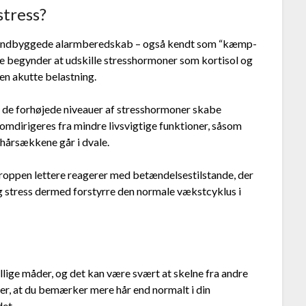
stress?
ns indbyggede alarmberedskab – også kendt som “kæmp-
rne begynder at udskille stresshormoner som kortisol og
en akutte belastning.
n de forhøjede niveauer af stresshormoner skabe
omdirigeres fra mindre livsvigtige funktioner, såsom
at hårsækkene går i dvale.
kroppen lettere reagerer med betændelsestilstande, der
ig stress dermed forstyrre den normale vækstcyklus i
ellige måder, og det kan være svært at skelne fra andre
 er, at du bemærker mere hår end normalt i din
det.