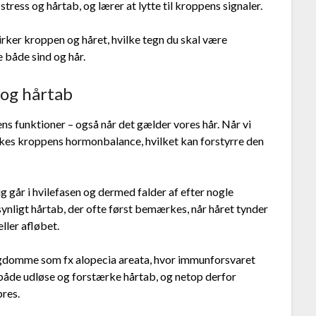
ess og hårtab, og lærer at lytte til kroppens signaler.
virker kroppen og håret, hvilke tegn du skal være
 både sind og hår.
og hårtab
ns funktioner – også når det gælder vores hår. Når vi
irkes kroppens hormonbalance, hvilket kan forstyrre den
ig går i hvilefasen og dermed falder af efter nogle
synligt hårtab, der ofte først bemærkes, når håret tynder
ller afløbet.
ygdomme som fx alopecia areata, hvor immunforsvaret
både udløse og forstærke hårtab, og netop derfor
pres.